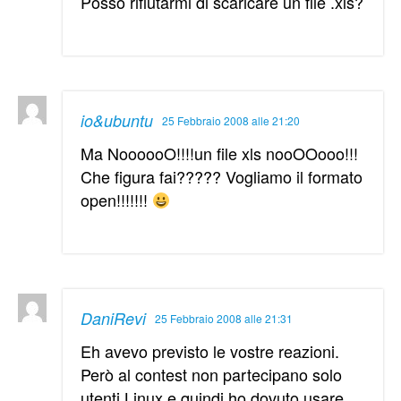
Posso rifiutarmi di scaricare un file .xls?
io&ubuntu
25 Febbraio 2008 alle 21:20
Ma NoooooO!!!!un file xls nooOOooo!!!
Che figura fai????? Vogliamo il formato
open!!!!!!!
DaniRevi
25 Febbraio 2008 alle 21:31
Eh avevo previsto le vostre reazioni.
Però al contest non partecipano solo
utenti Linux e quindi ho dovuto usare