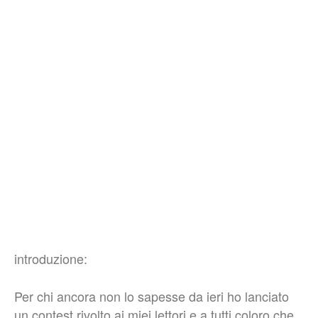
introduzione:
Per chi ancora non lo sapesse da ieri ho lanciato
un contest rivolto ai miei lettori e a tutti coloro che