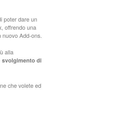
di poter dare un
x, offrendo una
 un nuovo Add-ons.
ù alla
o svolgimento di
one che volete ed