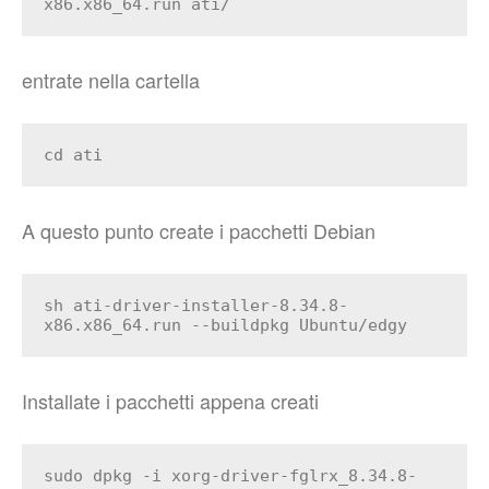
x86.x86_64.run ati/
entrate nella cartella
cd ati
A questo punto create i pacchetti Debian
sh ati-driver-installer-8.34.8-
x86.x86_64.run --buildpkg Ubuntu/edgy
Installate i pacchetti appena creati
sudo dpkg -i xorg-driver-fglrx_8.34.8-