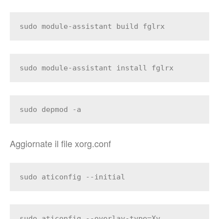
sudo module-assistant build fglrx
sudo module-assistant install fglrx
sudo depmod -a
Aggiornate il file xorg.conf
sudo aticonfig --initial
sudo aticonfig --overlay-type=Xv