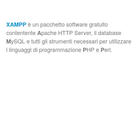
è un pacchetto software gratuito
XAMPP
contentente
pache HTTP Server, il database
A
ySQL e tutti gli strumenti necessari per utilizzare
M
i linguaggi di programmazione
HP e
erl.
P
P